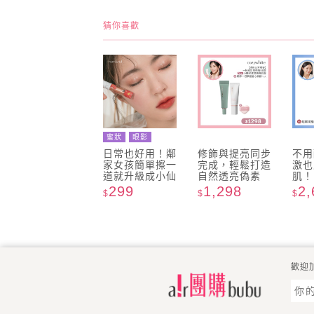
猜你喜歡
蜜狀
眼影
日常也好用！鄰
修飾與提亮同步
不用
NEW
家女孩簡單擦一
完成，輕鬆打造
激也
道就升級成小仙
自然透亮偽素
肌！
女！
299
1,298
2,
$
$
$
歡迎