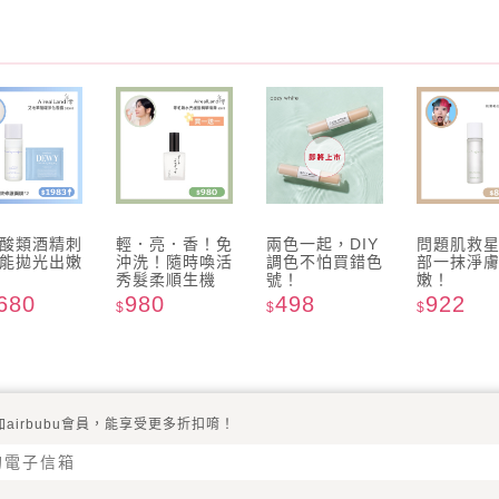
酸類酒精刺
輕．亮．香！免
兩色一起，DIY
問題肌救
能拋光出嫩
沖洗！隨時喚活
調色不怕買錯色
部一抹淨
秀髮柔順生機
號！
嫩！
680
980
498
922
$
$
$
加airbubu會員，能享受更多折扣唷！