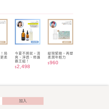
星！局
今夏不將就，清
綻現緊緻，再塑
膚更柔
爽、淨透、修護
柔潤年輕力
霸王組！
960
$
2,498
$
加入