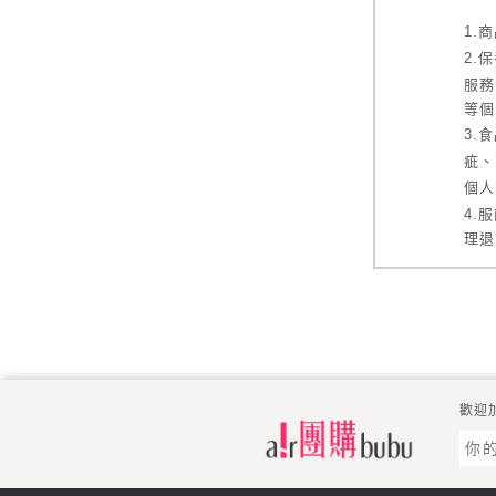
1.
商
2.
保
服務
等個
3.
食
疵、
個人
4.
服
理退
5.
鞋
6.3
有任
因
歡迎
若商
破損
內
，