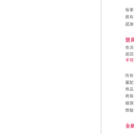
每筆
將有
感謝
退
依消
退回
不可
所有
屬配
商品
商每
線頭
際驗
全