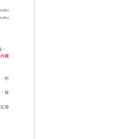
rbubu
rbubu
益。
列內膜
牌、附
生，廠
，在國