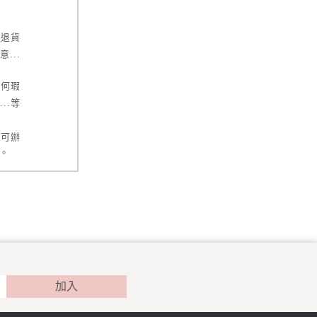
受退貨
滿意
...
任何瑕
...
等
不可辦
。
拆封後
。
內容器
加入
起七天
退貨服