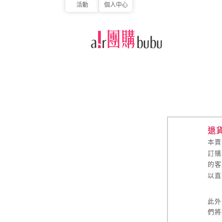
活動
個人中心
退
本賣
訂購
的客
以直
此外
們將