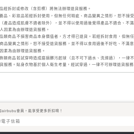
品經拆封或修改（含剪標）將無法辦理退貨服務。
養品、彩妝品若經拆封使用，但無任何瑕疵、商品變異之情形，恕不接
（
產品造成肌膚不適者除外
）
，並不得以使用過後覺得產品不適合、不
人因素為由辦理退貨服務。
品類商品不損害商品本身價值者，方才得已退貨。若經拆封食用，但無
商品變異之情形，恕不接受退貨服務，並不得以食用過後不好吃、不滿意
因素為由辦理退貨服務。
飾類商品若試穿時造成磨損髒污起球
（且
不可下過水、洗滌過
），一律
貨服務。
貼身衣物基於個人衛生考量，經試穿過，一律不可辦理退貨服務
類商品請勿穿過造成磨損髒污、也不可楦過鞋頭。
C
類商品需保持外盒封膜配件贈品之完整性，才可辦理退貨服務。若商品
何無法使用的問題，請通知客服，我們將聯繫廠商協助您收回商品做檢測
產品品質異常而需退貨商品
加airbubu會員，能享受更多折扣唷！
品本身有瑕疵（如變質、異味、懸浮物、油水分離、容量不足者、紙盒
等，或其他明顯可歸咎於產品品質瑕疵之情形），請於收到商品
隔日
提供客服商品瑕疵照片、發票、滿額或促銷搭贈禮品，方可接受處理