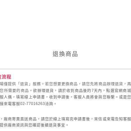
退換商品
貨流程
場僅提供「
退貨
」服務。若您想要更換商品，請您先將商品辦理退貨，
您所需要的商品。
欲
辦理退貨，請於收到商品後的
7
天內，點選官網商
服人偶，填寫線上申請書，收到申請後，客服人員將會與您聯繫。或是
接來電客服
02-77016263
洽詢。
，廠商寄賣直送商品，請您於線上填寫
完
申請書後，來信或來電告知客
提供廠商資訊與您確認後續退貨事宜。