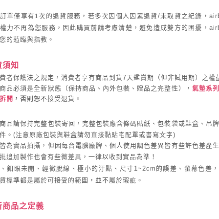
訂單僅享有
1
次的退貨服務，若多次因個人因素退貨
/
未取貨之紀錄，
ai
權力不再為您服務，因此購買前請考慮清楚，避免造成雙方的困擾，
ai
您的蒞臨與指教。
貨須知
費者保護法之規定，消費者享有商品到貨
7
天鑑賞期（但非試用期）之權
商品必須是全新狀態（保持商品、內外包裝、贈品之完整性），
氣墊系
拆開
，否
則恕不接受退貨。
商品請保持完整包裝寄回，完整包裝應含條碼貼紙、包裝袋或鞋盒、吊
件。
(
注意原廠包裝與鞋盒請勿直接黏貼宅配單或書寫文字
)
皆為實品拍攝，但因每台電腦廠牌、個人使用調色差異皆有些許色差產
批追加製作也會有些微差異，一律以收到實品為準！
、釦眼未開、輕微脫線、極小的汙點、尺寸
1~2cm
的誤差、螢幕色差
貨標準都是屬於可接受的範圍，並不屬於瑕疵。
新商品之定義