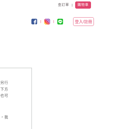
查訂單
購物車
登入/註冊
再另行
城下方
您也可
服，我