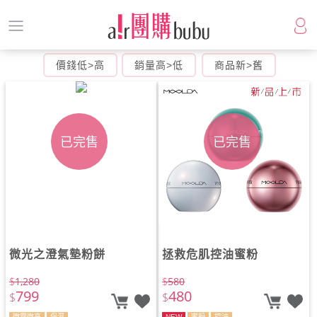
價錢低>高
銷量高>低
商品新>舊
已完售
已完售
微光之澄氣墊粉餅
拯救危肌控油蜜粉
$
1,280
$
580
799
480
$
$
微霧微亮
保濕
NEW
蜜粉
控油