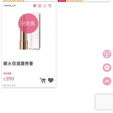
氣墊
已完售
鎖水保濕護唇膏
$
530
399
$
MOOLDA