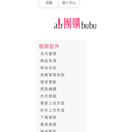
活動
個人中心
服飾配件
本月優惠
飾品耳環
時尚包款
商務筆電包款
健身運動
塑身纖體
內衣睡服
春夏上衣外套
秋冬上衣外套
下著裙裝
連身裙褲
時尚鞋款