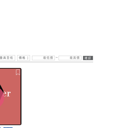
~
量高至低
價格
確認
售