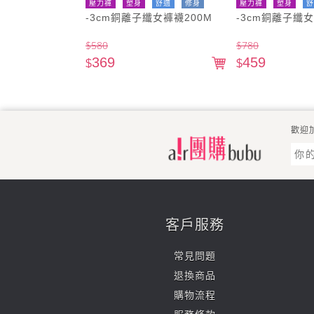
壓力褲
塑身
舒適
修身
壓力褲
塑身
舒
-3cm銅離子纖女褲襪200M
-3cm銅離子纖女
壓力
壓力
$
580
$
780
369
459
$
$
歡迎
客戶服務
常見問題
退換商品
購物流程