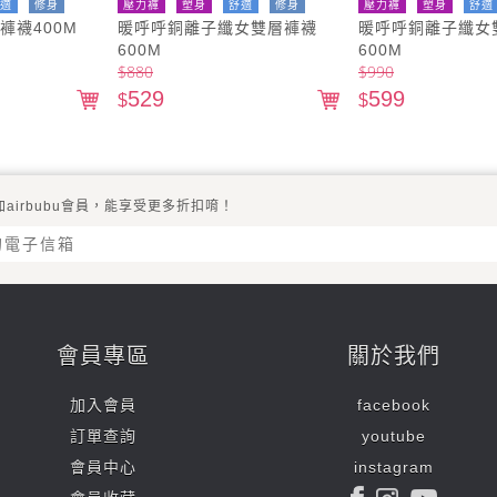
適
修身
壓力褲
塑身
舒適
修身
壓力褲
塑身
舒適
褲襪400M
暖呼呼銅離子纖女雙層褲襪
暖呼呼銅離子纖女
壓力
壓力
600M
600M
$
880
$
990
529
599
$
$
加airbubu會員，能享受更多折扣唷！
會員專區
關於我們
加入會員
facebook
訂單查詢
youtube
會員中心
instagram