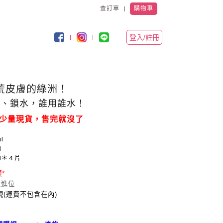
查訂單
購物車
登入/註冊
荒皮膚的綠洲！
水、鎖水，誰用誰水！
少量現貨，售完就沒了
l
l
l＊４片
*
入進位
(運費不包含在內)