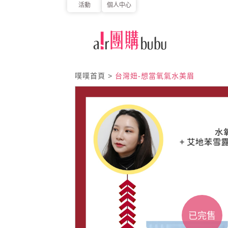
活動
個人中心
噗噗首頁
>
台灣妞-想當氧氣水美眉
已完售