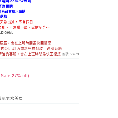
u團購網
.com.tw查詢
否為預購
的商品會顯示預購
貨狀態
作天數出貨，不含假日
要用，不建議下單，感謝配合～
c/MXQ9bL
詢客服，會在上班時間盡快回復您
時間24小時內重新完成付款，
逾期系統
請洽詢客服，會在上班時間盡快回復您
品號 :7473
(Sale
27
% off)
當氧氣水美眉