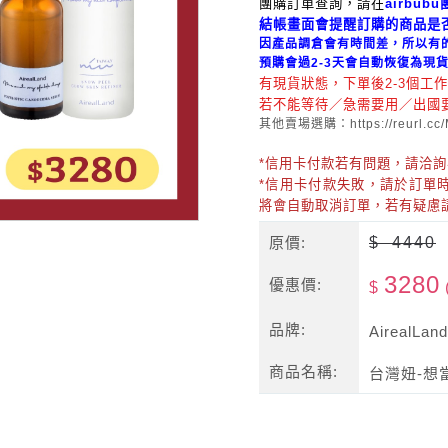
團購訂單查詢，請在
airbub
結帳畫面會提醒訂購的商品是
因產品調倉會有時間差，所以有
預購會過2-3天會自動恢復為現
有現貨狀態，下單後2-3個工
若不能等待／急需要用／出國
其他賣場選購：
https://reurl.c
*信用卡付款若有問題，請洽
*信用卡付款失敗，請於訂單
將會自動取消訂單，若有疑慮
原價:
$
4440
3280
優惠價:
$
品牌:
AirealLand
商品名稱:
台灣妞-想