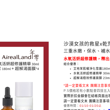
沙漠女孩的救星x乾
三重水嫩，保水、補
水氧活
妍超修護精，釋出
組合優惠：
艾地苯肌曜淨化雪露180m
水氧活妍超修護精華 30m
超解渴極效修護面膜 23m
*請一定要看文末 團購注意事項
P.S價格若有小數點會四捨五
實際折扣金額會在結帳頁面出現
請一定要看文末 團購注意事項
優惠時間：
01/10-01/20止