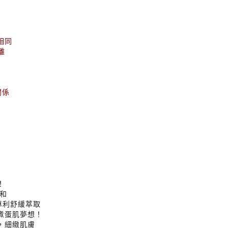
相同
離
關係
！
溫和
專利舒緩萃取
煮蛋肌夢想！
，細緻肌膚