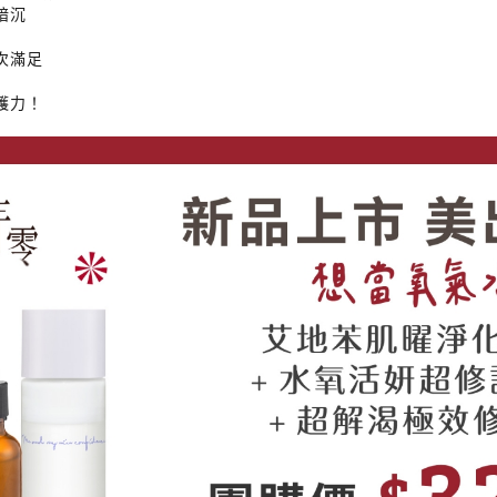
暗沉
次滿足
護力！