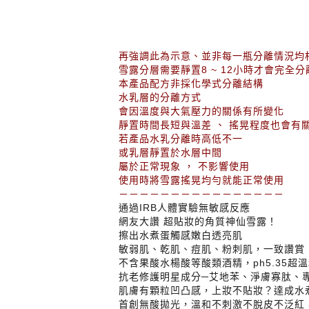
再強調此為示意、並非每一瓶分離情況均
雪露分層需要靜置8 ~ 12小時才會完全分
本產品配方非採化學式分離結構
水乳層的分離方式
會因溫度與大氣壓力的關係有所變化
靜置時間長短與溫差 、 搖晃程度也會有
若產品水乳分離時高低不一
或乳層靜置於水層中間
屬於正常現象 ， 不影響使用
使用時將雪露搖晃均勻就能正常使用
－－－－－－－－－－－－－－－－
通過IRB人體實驗無敏感反應
網友大讚 超貼妝的角質神仙雪露！
擦出水煮蛋觸感嫩白透亮肌
敏弱肌、乾肌、痘肌、粉刺肌，一致讚賞
不含果酸水楊酸等酸類酒精，ph5.35超
抗老修護明星成分─艾地苯、淨膚寡肽、
肌膚有顆粒凹凸感，上妝不貼妝？達成水
首創無酸拋光，溫和不刺激不脫皮不泛紅